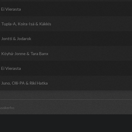
 Ei Vierasta
 Tupla-A, Koira-Isä & Käkkis
 Jontti & Jodarok
 Köyhä-Jonne & Tara Banx
 Ei Vierasta
 Juno, Olli-PA & Riki Hatka
ssokerho