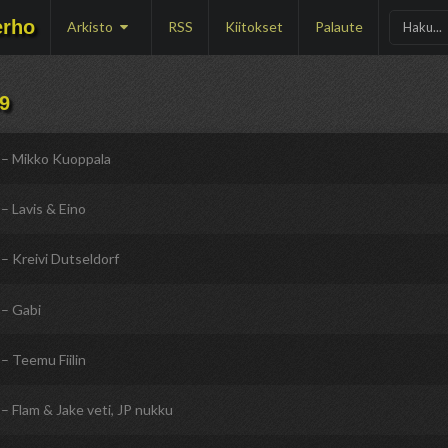
erho
Arkisto
RSS
Kiitokset
Palaute
09
– Mikko Kuoppala
– Lavis & Eino
– Kreivi Dutseldorf
– Gabi
– Teemu Fiilin
– Flam & Jake veti, JP nukku