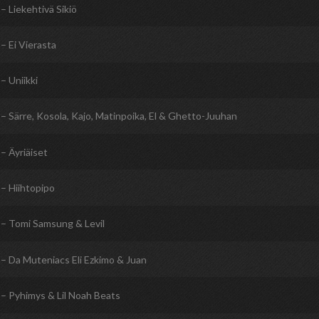
– Liekehtivä Sikiö
– Ei Vierasta
– Uniikki
– Särre, Kosola, Kajo, Matinpoika, El & Ghetto-Juuhan
– Äyriäiset
– Hiihtopipo
– Tomi Samsung & Levil
– Da Muteniacs Eli Ezkimo & Juan
– Pyhimys & Lil Noah Beats