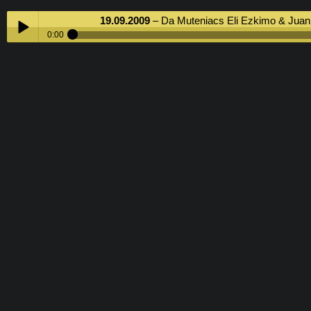
19.09.2009
– Da Muteniacs Eli Ezkimo & Juan
0:00
19.09.2009
– Da Muteniacs Eli Ezkimo & Juan
Play /
Pause