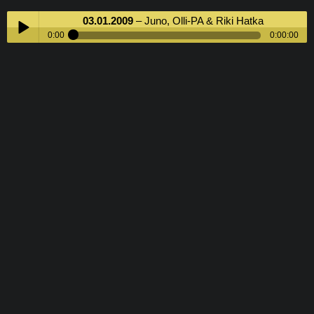
03.01.2009
– Juno, Olli-PA & Riki Hatka
0:00
0:00:00
03.01.2009
– Juno, Olli-PA & Riki Hatka
Play /
Pause