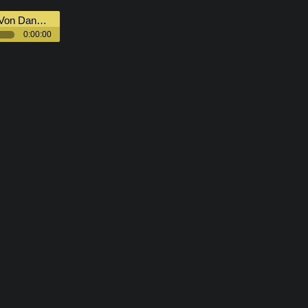
bba, Musta Hanhi, Gettomasa
0:00:00
k,
darok,