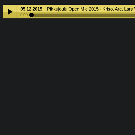
05.12.2015
– Pikkujoulu Open Mic 2015 - Kriso, Are, Lars Von Dank, Sipulijaska, Hans Väkevä, Petri Varis, Gaiaf, Mikidi, MC Rambo, Jodarok, Iconico, Betonipossu, Ro
0:00
05.12.2015
– Pikkujoulu Open Mic 2015 - Kriso, Are, Lars Von Dan
Play /
Sipulijaska, Hans Väkevä, Petri Varis, Gaiaf, Mikidi, MC Rambo, Jo
Iconico, Betonipossu, Robba, Musta Hanhi, Gettomasa
Pause